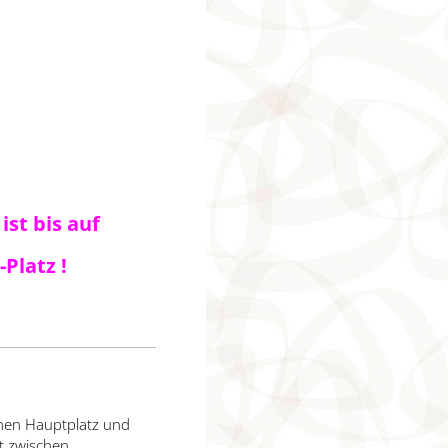
st bis auf
Platz !
chen Hauptplatz und
st zwischen