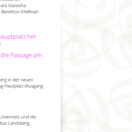
urant Ganesha
 Benetton (Hellmair-
auptplatz her
n
 die Passage am
erg in der neuen
ng Hautplatz (Ausgang
Liniennetz und die
dtbus Landsberg.