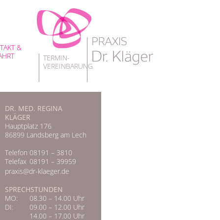
TAKT &
AHRT
TERMIN-
VEREINBARUNG
DR. MED. REGINA
KLÄGER
Hauptplatz 176
86899 Landsberg am Lech
Telefon
08191 – 3810
Telefax
08191 – 39959
praxis@dr-klaeger.de
SPRECHSTUNDEN
MO:
08.30 – 14.00 Uhr
DI:
09.00 – 12.00 Uhr
14.00 – 17.00 Uhr